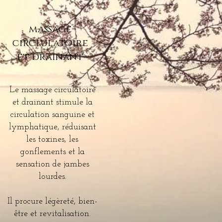
massage
circlulatoire
et drainant
Le massage circulatoire
et drainant stimule la
circulation sanguine et
lymphatique, réduisant
les toxines, les
gonflements et la
sensation de jambes
lourdes.
Il procure légèreté, bien-
être et revitalisation.