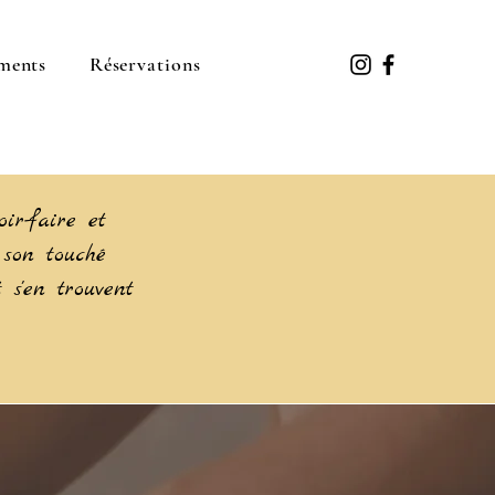
ments
Réservations
ir-faire et
 son touché
 s'en trouvent