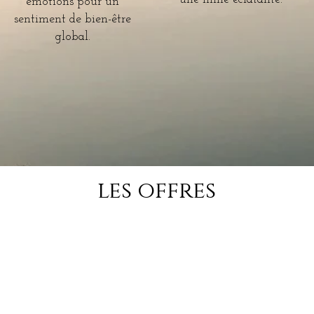
émotions pour un
sentiment de bien-être
global.
les offres