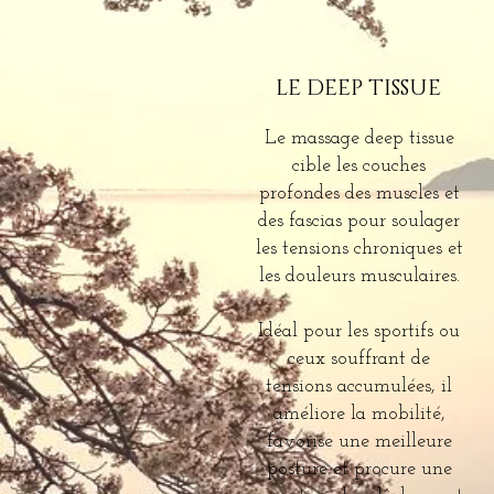
LE DEEP TISSUE
Le massage deep tissue
cible les couches
profondes des muscles et
des fascias pour soulager
les tensions chroniques et
les douleurs musculaires.
Idéal pour les sportifs ou
ceux souffrant de
tensions accumulées, il
améliore la mobilité,
favorise une meilleure
posture et procure une