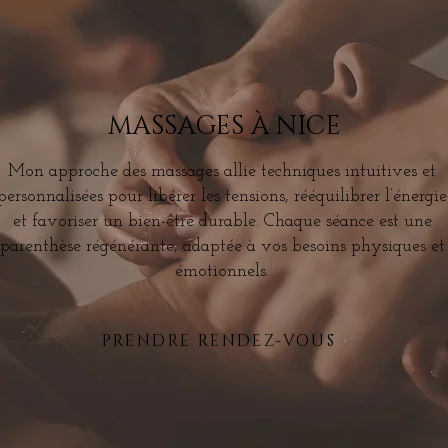
MASSAGES À NICE
Mon approche des massages allie techniques intuitives et
personnalisées pour libérer les tensions, rééquilibrer l’énergie
et favoriser un bien-être durable. Chaque séance est une
parenthèse régénérante, adaptée à vos besoins physiques et
émotionnels.
PRENDRE RENDEZ-VOUS