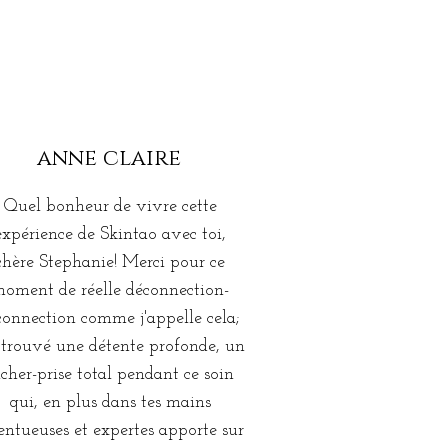
anne claire
massage
Quel bonheur de vivre cette
expérience de Skintao avec toi,
chère Stephanie! Merci pour ce
oment de réelle déconnection-
connection comme j'appelle cela;
i trouvé une détente profonde, un
âcher-prise total pendant ce soin
qui, en plus dans tes mains
entueuses et expertes apporte sur