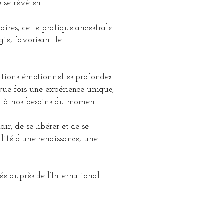
se révèlent...
aires, cette pratique ancestrale
rgie, favorisant le
.
ations émotionnelles profondes
aque fois une expérience unique,
nd à nos besoins du moment.
r, de se libérer et de se
ilité d'une renaissance, une
ée auprès de l’International