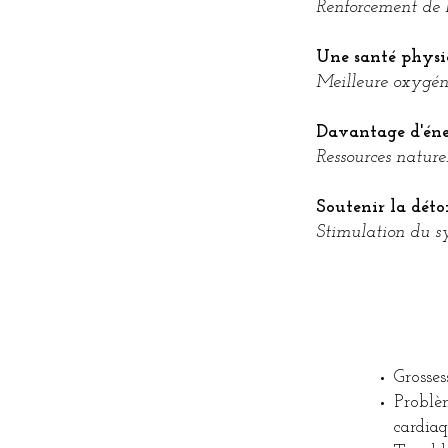
Renforcement de l
Une santé physi
Meilleure oxygéna
Davantage d'éne
Ressources naturel
Soutenir la déto
Stimulation du sy
Grosses
Problèm
cardia