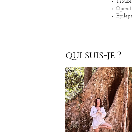
Trouble
Opérat
Épileps
qui suis-je ?