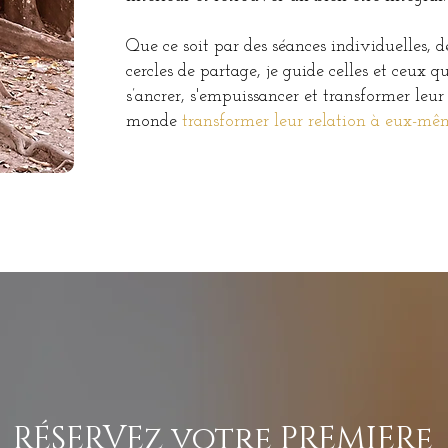
Que ce soit par des séances individuelles, d
cercles de partage, je guide celles et ceux q
s’ancrer, s'empuissancer et transformer leu
monde
transformer leur relation à eux-mê
RÉSERVEz votre PREMIERe