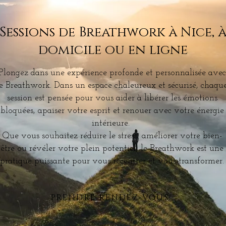
Sessions de Breathwork à Nice, 
domicile ou en ligne
Plongez dans une expérience profonde et personnalisée avec
le Breathwork. Dans un espace chaleureux et sécurisé, chaqu
session est pensée pour vous aider à libérer les émotions
bloquées, apaiser votre esprit et renouer avec votre énergie
intérieure. ​
Que vous souhaitez réduire le stress, améliorer votre bien-
être ou révéler votre plein potentiel, le Breathwork est une
pratique puissante pour vous recentrer et vous transformer.
PRENDRE RENDEZ-VOUS