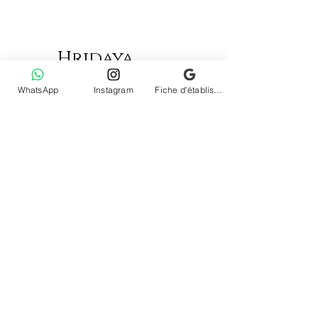
Hridaya
WhatsApp
Instagram
Fiche d'établissement Google
Politique de confidentialité
Politique de cookies
Termes et conditions
Mentions légales
INFOS
A PROPOS
YOGA
RETRAITES
MASSAGES
BREATHWORK